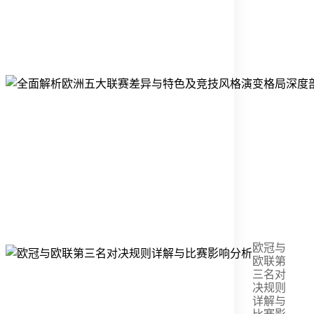
欧冠与
欧联第
三名对
决规则
详解与