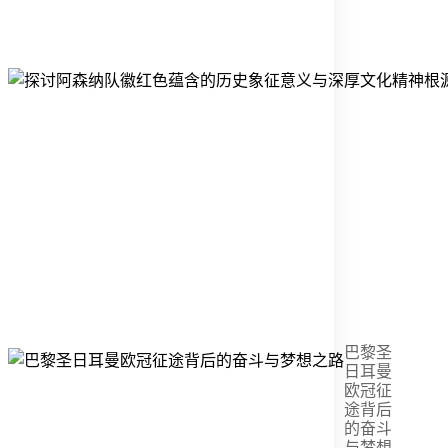
巴黎圣
日耳曼
欧冠征
途背后
的奋斗
与梦想