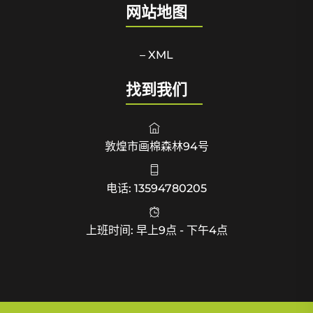
网站地图
– XML
找到我们
敦煌市画棉森林94号
电话: 13594780205
上班时间: 早上9点 - 下午4点