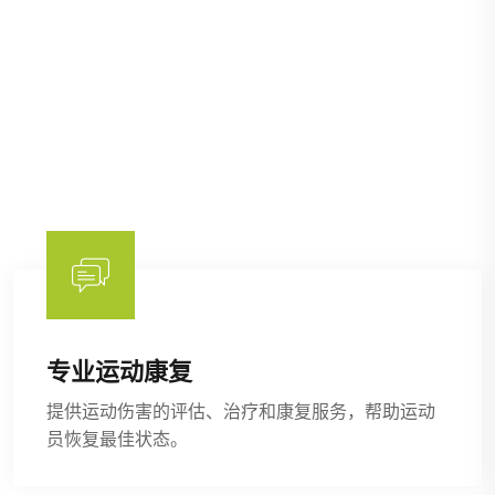
专业运动康复
提供运动伤害的评估、治疗和康复服务，帮助运动
员恢复最佳状态。