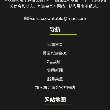
育联赛和电子竞技比赛分析，确保您可以第一时间了解到相
关信息和动态。九游会官方网站，精彩赛事不错过。
邮箱:unaccountable@mac.com
导航
公司首页
解读九游会·J9
精品项目
集团新闻
服务类型
加入J9九游会官方网站
网站地图