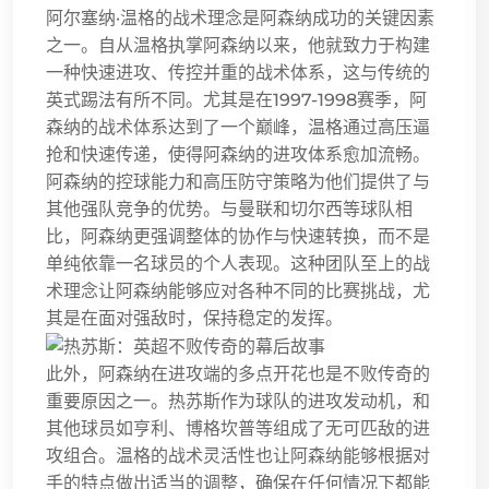
阿尔塞纳·温格的战术理念是阿森纳成功的关键因素
之一。自从温格执掌阿森纳以来，他就致力于构建
一种快速进攻、传控并重的战术体系，这与传统的
英式踢法有所不同。尤其是在1997-1998赛季，阿
森纳的战术体系达到了一个巅峰，温格通过高压逼
抢和快速传递，使得阿森纳的进攻体系愈加流畅。
阿森纳的控球能力和高压防守策略为他们提供了与
其他强队竞争的优势。与曼联和切尔西等球队相
比，阿森纳更强调整体的协作与快速转换，而不是
单纯依靠一名球员的个人表现。这种团队至上的战
术理念让阿森纳能够应对各种不同的比赛挑战，尤
其是在面对强敌时，保持稳定的发挥。
此外，阿森纳在进攻端的多点开花也是不败传奇的
重要原因之一。热苏斯作为球队的进攻发动机，和
其他球员如亨利、博格坎普等组成了无可匹敌的进
攻组合。温格的战术灵活性也让阿森纳能够根据对
手的特点做出适当的调整，确保在任何情况下都能