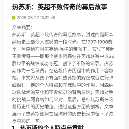
热苏斯：英超不败传奇的幕后故事
2025-06-27 16:22:49
文章摘要：
热苏斯：英超不败传奇的幕后故事，讲述的是阿森
纳历史上最令人震撼的一段时光。在1997-1998赛
季，阿森纳在阿尔塞纳·温格的带领下，书写了英超
不败传奇——即那个赛季阿森纳在英超联赛中以26
胜12平的战绩成功夺冠，创下了不败的记录。热苏
斯作为一名球员，在这段传奇历程中的作用不容忽
视。本文将从四个方面对热苏斯的辉煌成就进行详
细探讨：他的个人特点和在球队中的作用；阿森纳
球队战术的变化和不败纪录的背后原因；英超对手
的挑战与阿森纳如何应对；最后，总结热苏斯在这
段历史中的历史地位。通过这些方面的剖析，文章
展示了热苏斯如何在足球界的历史长河中留下了浓
墨重彩的一笔。
1、热苏斯的个人特点与贡献