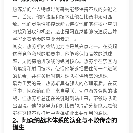
热苏斯的个人特点是阿森纳能够保持不败的关键之
一。首先，他的速度和技术让他在比赛中无可匹
敌。他的灵活性和控球能力使得他能够在狭小空间
内找到进攻的机会，这也是阿森纳能够快速反击并
掌控比赛节奏的重要因素之一。
其次，热苏斯的终结能力也是其亮点之一。在英超
这样竞争激烈的联赛中，他能够保持高效的进球
率，是阿森纳进攻线的绝对核心。热苏斯在禁区内
的嗅觉和射门技术，使得他能够把握住每一个进球
的机会，并在关键时刻为球队提供所需的进球。
最为重要的是，热苏斯具有强大的心理素质。在赛
季中，阿森纳面临了来自曼联、切尔西等强队的挑
战，但热苏斯总能在关键时刻站出来，带领球队走
出困境。他的领导力和对比赛的冷静分析能力是他
能在这段不败征程中发挥如此重要作用的原因。
2、阿森纳战术体系的演变与不败传奇的
诞生