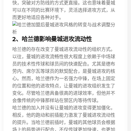
快，突破对方防线的方式更直接。这也意味着曼城
可以在不同的比赛环境下，灵活选择进攻方式，从
而更好地适应各种对手。
2、哈兰德影响曼城进攻流动性
哈兰德的存在改变了曼城进攻流动性的组织方式。
以往，曼城的进攻流畅性很大程度上依赖于中场球
员的技术性传球和球员间的快速配合。尤其是德布
劳内、席尔瓦等球员的默契配合，是曼城进攻的核
心。然而，哈兰德作为一名强力中锋，在场上固定
的位置和他的进攻特点，让曼城的进攻组织发生了
变化。尽管哈兰德具备很高的进球效率，但他并不
会像传统的中锋那样站在禁区内等待传球。
哈兰德的加入并没有让曼城的进攻变得更加僵化，
相反，他的跑动和前插能力激发了曼城进攻流动性
的提升。当哈兰德前插时，曼城的其他球员会根据
场上的局势进行配合，不仅传球更加快速，也更加