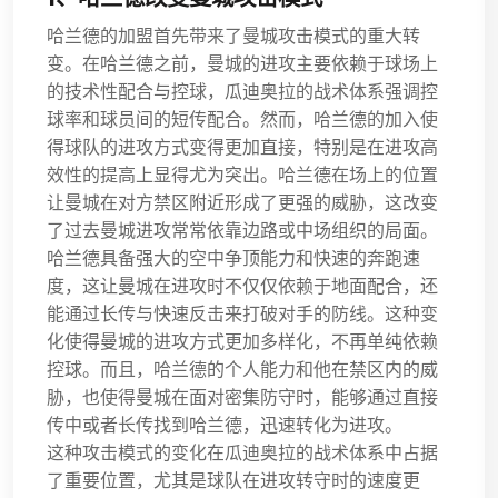
哈兰德的加盟首先带来了曼城攻击模式的重大转
变。在哈兰德之前，曼城的进攻主要依赖于球场上
的技术性配合与控球，瓜迪奥拉的战术体系强调控
球率和球员间的短传配合。然而，哈兰德的加入使
得球队的进攻方式变得更加直接，特别是在进攻高
效性的提高上显得尤为突出。哈兰德在场上的位置
让曼城在对方禁区附近形成了更强的威胁，这改变
了过去曼城进攻常常依靠边路或中场组织的局面。
哈兰德具备强大的空中争顶能力和快速的奔跑速
度，这让曼城在进攻时不仅仅依赖于地面配合，还
能通过长传与快速反击来打破对手的防线。这种变
化使得曼城的进攻方式更加多样化，不再单纯依赖
控球。而且，哈兰德的个人能力和他在禁区内的威
胁，也使得曼城在面对密集防守时，能够通过直接
传中或者长传找到哈兰德，迅速转化为进攻。
这种攻击模式的变化在瓜迪奥拉的战术体系中占据
了重要位置，尤其是球队在进攻转守时的速度更