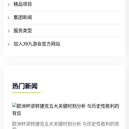
精品项目
集团新闻
服务类型
加入J9九游会官方网站
热门新闻
欧洲杯逆转捷克五大关键时刻分析 与历史性胜利的背