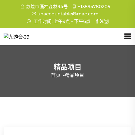
敦煌市画棉森林94号
+13594780205
unaccountable@mac.com
工作时间: 上午9点 - 下午6点
精品项目
首页
-
精品项目