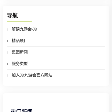
导航
解读九游会·J9
精品项目
集团新闻
服务类型
加入J9九游会官方网站
热门新闻