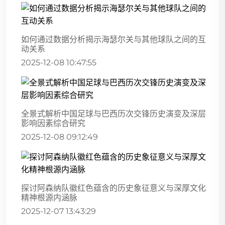
如何通过数据分析揭示海瑟尔关与其他球队之间的互
动关系
2025-12-08 10:47:55
全景式解析中国足球与巴西历次交锋历史演变及深层
影响因素综合研究
2025-12-08 09:12:49
探讨阿森纳队徽红色蕴含的历史象征意义与深厚文化
精神根源内涵脉
2025-12-07 13:43:29