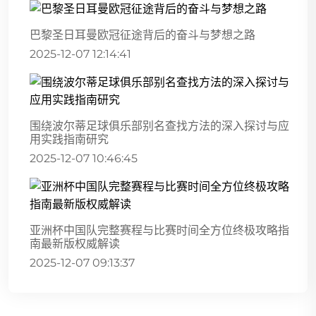
巴黎圣日耳曼欧冠征途背后的奋斗与梦想之路
2025-12-07 12:14:41
围绕波尔蒂足球俱乐部别名查找方法的深入探讨与应
用实践指南研究
2025-12-07 10:46:45
亚洲杯中国队完整赛程与比赛时间全方位终极攻略指
南最新版权威解读
2025-12-07 09:13:37