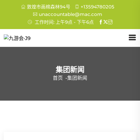
敦煌市画棉森林94号
+13594780205
unaccountable@mac.com
工作时间: 上午9点 - 下午6点
集团新闻
首页
-
集团新闻