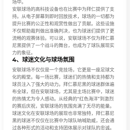
场中。
安联球场的高科技设备也在比赛中为拜仁提供了支
持。从电子屏幕到即时回放技术，球场的一切都为
提升比赛的公正性和观赏性做出了贡献。这些设施
不仅帮助裁判做出准确判决，也为球迷们提供了更
流畅的观赛体验。可以说，安联球场不仅为拜仁慕
尼黑提供了一个战斗的舞台，也成为了球队展现实
力的象征。
4、球迷文化与球场氛围
安联球场不仅仅是一个竞技场，它更是一座足球文
化的殿堂。每一场比赛，球迷们的热情和支持都为
球员注入了强大的动力。拜仁慕尼黑的球迷群体遍
布全球，但在安联球场，尤其是主场比赛中，球迷
的热情尤为令人感动。从经典的“红色海洋”到激烈
的赛后庆祝，安联球场的氛围充满了无尽的能量。
球迷文化在安联球场的展现也非常独特，拜仁慕尼
黑的球迷不仅仅在比赛中为球队呐喊助威，还会通
过各种形式的活动和支持团体展示对球队的忠诚。