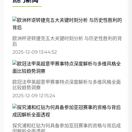
欧洲杯逆转捷克五大关键时刻分析 与历史性胜利的背
后
2025-12-09 13:44:52
欧冠法甲英超意甲赛事特点深度解析与多维风格全面
比较趋势洞察
2025-12-09 12:15:24
探究浦和红钻为何具备参加亚冠赛事的资格与背后成
因解析全面透视