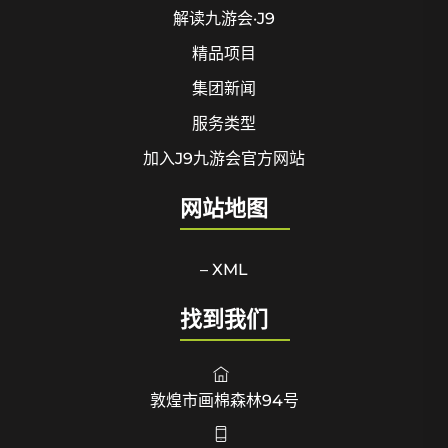
解读九游会·J9
精品项目
集团新闻
服务类型
加入J9九游会官方网站
网站地图
– XML
找到我们
敦煌市画棉森林94号