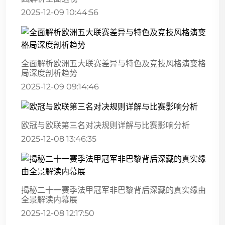
2025-12-09 10:44:56
全面解析欧洲五大联赛差异与特色及竞技风格演变格
局深度剖析趋势
2025-12-09 09:14:46
欧冠与欧联第三名对决规则详解与比赛影响分析
2025-12-08 13:46:35
揭秘二十一赛季法甲冠军非巴黎背后深藏的真实缘由
全景解读内幕展
2025-12-08 12:17:50