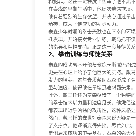
和犯罪，这在一定程度上塑造了他不屈不
在泰森的早期生活中，他屡次遭遇欺凌。
他有着强烈的生存欲望，并决心通过拳击
精神，成为了他成功的初步动力。
泰森少年时期的拳击天赋也在不幸的环境
托发现，开始接受专业训练。戴马托不仅
的指导和精神支持。正是这一段师徒关系
2、拳击训练与师徒关系
泰森的成功离不开他与教练卡斯·戴马托
更是在心理上给予了他巨大的支持。戴马
发力的培养，这些素质帮助泰森形成了强
量与速度，使得他在拳坛迅速崭露头角。
此外，戴马托还为泰森塑造了一个独特的拳
的拳击技术以力量和速度见长，他凭借这
都表现出近乎凶猛的攻击性，这种风格让
然而，戴马托的去世对泰森来说无疑是一
了支撑点，他逐渐变得失控。尽管如此，
是他后来成功的重要基石。泰森的强大不