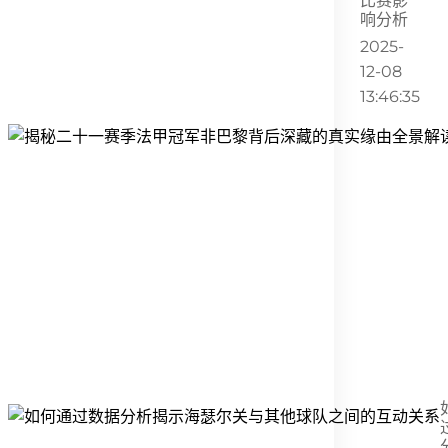
比赛影
响分析
2025-
12-08
13:46:35