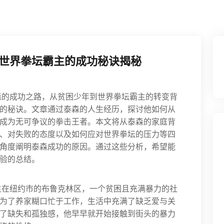
世界拳坛霸主的成功秘诀揭秘
森的成功之路，从贫困少年到世界拳坛霸主的转变背
的秘诀。文章通过泰森的人生经历，探讨他如何从
成为无可争议的拳击王者。本文将从泰森的家庭背
、对失败的态度以及如何应对世界拳坛的压力等四
角度阐明泰森成功的原因。通过这些分析，希望能
验的总结。
生在纽约市的布鲁克林区，一个贫困且充满暴力的社
为了养家糊口忙于工作，生活中充满了缺乏爱与关
了缺失和孤独感，他早早就开始接触到街头的暴力