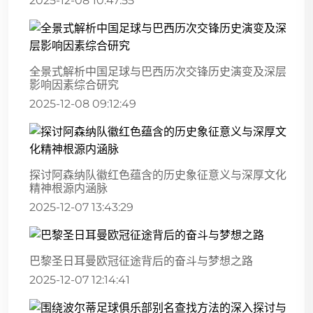
2025-12-08 10:47:55
全景式解析中国足球与巴西历次交锋历史演变及深层
影响因素综合研究
2025-12-08 09:12:49
探讨阿森纳队徽红色蕴含的历史象征意义与深厚文化
精神根源内涵脉
2025-12-07 13:43:29
巴黎圣日耳曼欧冠征途背后的奋斗与梦想之路
2025-12-07 12:14:41