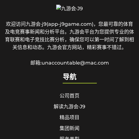
欢迎访问九游会·j9(app-j9game.com)，您最可靠的体育
及电竞赛事新闻和分析平台。九游会平台为您提供专业的体
育联赛和电子竞技比赛分析，确保您可以第一时间了解到相
关信息和动态。九游会官方网站，精彩赛事不错过。
邮箱:unaccountable@mac.com
导航
公司首页
解读九游会·J9
精品项目
集团新闻