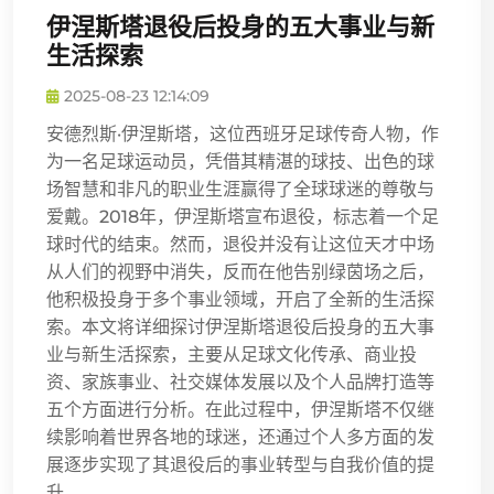
伊涅斯塔退役后投身的五大事业与新
生活探索
2025-08-23 12:14:09
安德烈斯·伊涅斯塔，这位西班牙足球传奇人物，作
为一名足球运动员，凭借其精湛的球技、出色的球
场智慧和非凡的职业生涯赢得了全球球迷的尊敬与
爱戴。2018年，伊涅斯塔宣布退役，标志着一个足
球时代的结束。然而，退役并没有让这位天才中场
从人们的视野中消失，反而在他告别绿茵场之后，
他积极投身于多个事业领域，开启了全新的生活探
索。本文将详细探讨伊涅斯塔退役后投身的五大事
业与新生活探索，主要从足球文化传承、商业投
资、家族事业、社交媒体发展以及个人品牌打造等
五个方面进行分析。在此过程中，伊涅斯塔不仅继
续影响着世界各地的球迷，还通过个人多方面的发
展逐步实现了其退役后的事业转型与自我价值的提
升。