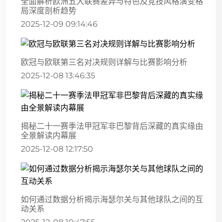
全面解析欧洲五大联赛差异与特色及竞技风格演变格
局深度剖析趋势
2025-12-09 09:14:46
欧冠与欧联第三名对决规则详解与比赛影响分析
2025-12-08 13:46:35
揭秘二十一赛季法甲冠军非巴黎背后深藏的真实缘由
全景解读内幕展
2025-12-08 12:17:50
如何通过数据分析揭示海瑟尔关与其他球队之间的互
动关系