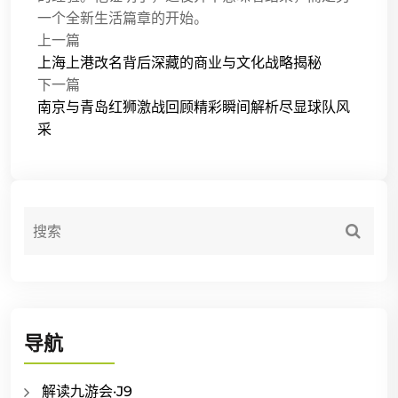
一个全新生活篇章的开始。
上一篇
上海上港改名背后深藏的商业与文化战略揭秘
下一篇
南京与青岛红狮激战回顾精彩瞬间解析尽显球队风
采
导航
解读九游会·J9