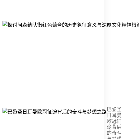
巴黎圣
日耳曼
欧冠征
途背后
的奋斗
与梦想