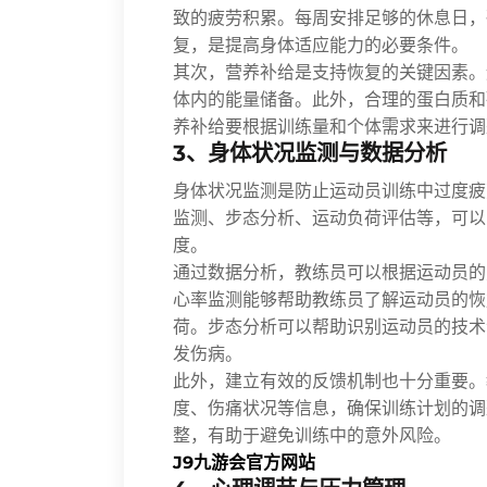
致的疲劳积累。每周安排足够的休息日，
复，是提高身体适应能力的必要条件。
其次，营养补给是支持恢复的关键因素。
体内的能量储备。此外，合理的蛋白质和
养补给要根据训练量和个体需求来进行调
3、身体状况监测与数据分析
身体状况监测是防止运动员训练中过度疲
监测、步态分析、运动负荷评估等，可以
度。
通过数据分析，教练员可以根据运动员的
心率监测能够帮助教练员了解运动员的恢
荷。步态分析可以帮助识别运动员的技术
发伤病。
此外，建立有效的反馈机制也十分重要。
度、伤痛状况等信息，确保训练计划的调
整，有助于避免训练中的意外风险。
J9九游会官方网站