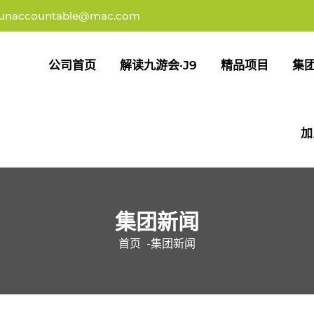
unaccountable@mac.com
公司首页
解读九游会·J9
精品项目
集
加
集团新闻
首页
-
集团新闻