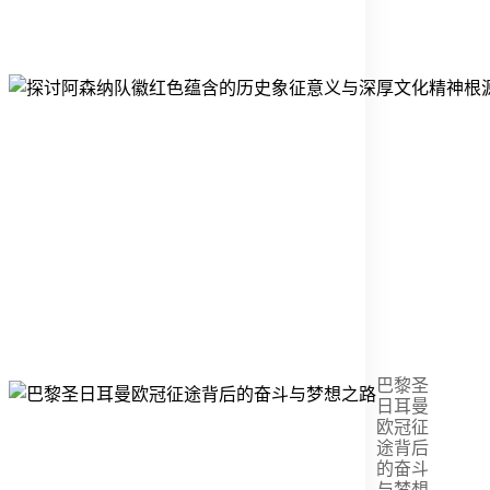
巴黎圣
日耳曼
欧冠征
途背后
的奋斗
与梦想