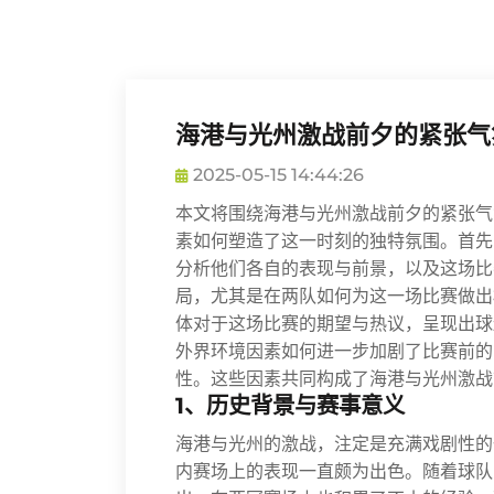
海港与光州激战前夕的紧张气
2025-05-15 14:44:26
本文将围绕海港与光州激战前夕的紧张气
素如何塑造了这一时刻的独特氛围。首先
分析他们各自的表现与前景，以及这场比
局，尤其是在两队如何为这一场比赛做出
体对于这场比赛的期望与热议，呈现出球
外界环境因素如何进一步加剧了比赛前的
性。这些因素共同构成了海港与光州激战
1、历史背景与赛事意义
海港与光州的激战，注定是充满戏剧性的
内赛场上的表现一直颇为出色。随着球队