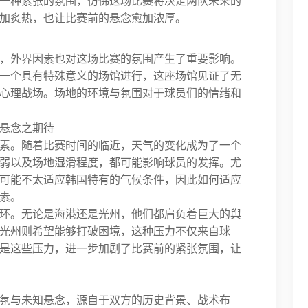
一种紧张的氛围，仿佛这场比赛将决定两队未来的
加炙热，也让比赛前的悬念愈加浓厚。
，外界因素也对这场比赛的氛围产生了重要影响。
一个具有特殊意义的场馆进行，这座场馆见证了无
心理战场。场地的环境与氛围对于球员们的情绪和
素。随着比赛时间的临近，天气的变化成为了一个
弱以及场地湿滑程度，都可能影响球员的发挥。尤
可能不太适应韩国特有的气候条件，因此如何适应
素。
环。无论是海港还是光州，他们都肩负着巨大的舆
光州则希望能够打破困境，这种压力不仅来自球
是这些压力，进一步加剧了比赛前的紧张氛围，让
氛与未知悬念，源自于双方的历史背景、战术布