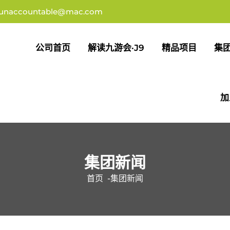
unaccountable@mac.com
公司首页
解读九游会·J9
精品项目
集
加
集团新闻
首页
-
集团新闻