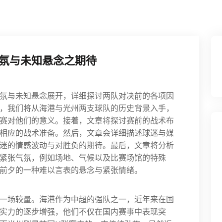
氛与未知悬念之期待
氛与未知悬念展开，详细探讨两队对决前的各项因
，我们将从海港与光州两支球队的历史背景入手，
赛对他们的意义。接着，文章将探讨赛前的战术布
相应的战术准备。然后，文章会详细描述球迷与媒
迷的情感波动与对胜负的期待。最后，文章将分析
紧张气氛，例如场地、气候以及比赛场馆的特殊
前夕的一种难以言表的悬念与紧张情绪。
一场较量。海港作为中超的强队之一，近年来在国
实力的逐步增强，他们不仅在国内赛事中表现突